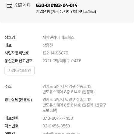
630-010183-04-014
입금계좌
기업은행 (예금주: 제이앤와이네트웍스)
제이앤와이 네트웍스
상호명
장용천
대표
122-14-96079
사업자등록번호
2021-고양덕양구-0476
통신판매신고번호
사업자정보확인
경기도 고양시 덕양구 삼송로 12
주소
반도유스퀘어 8층 814호 (원흥역)
경기도 고양시 덕양구 삼송로 12
방문상담(원흥점)
반도유스퀘어 8층 814호 (원흥역 1번출구
도보 3분)
070-8677-7450
대표전화
팩스번호
02-6455-3550
help@wowweb.co.kr
이메일