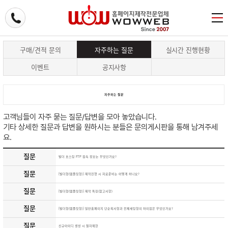
구매/견적 문의
자주하는 질문
실시간 진행현황
이벤트
공지사항
자주하는 질문
고객님들이 자주 묻는 질문/답변을 모아 놓았습니다.
기타 상세한 질문과 답변을 원하시는 분들은 문의게시판을 통해 남겨주세
요.
질문
빌더 호스팅 FTP 접속 정보는 무엇인가요?
질문
[빌더형(템플릿형)] 제작진행 시 자료준비는 어떻게 하나요?
질문
[빌더형(템플릿형)] 제작 특징(참고사항)
질문
[빌더형(템플릿형)] 일반홈페이지 단순복사형과 전체세팅형의 차이점은 무엇인가요?
질문
신규아이디 생성 시 철자제한