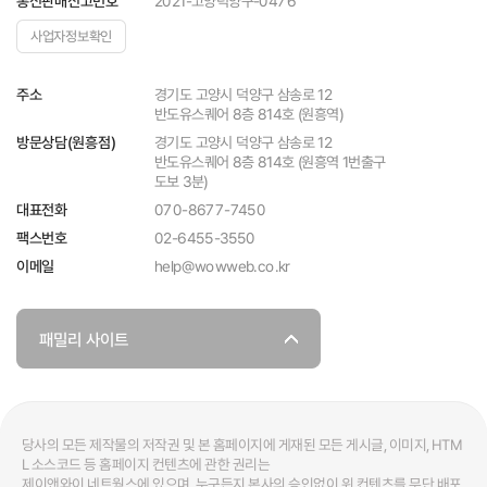
2021-고양덕양구-0476
통신판매신고번호
사업자정보확인
경기도 고양시 덕양구 삼송로 12
주소
반도유스퀘어 8층 814호 (원흥역)
경기도 고양시 덕양구 삼송로 12
방문상담(원흥점)
반도유스퀘어 8층 814호 (원흥역 1번출구
도보 3분)
070-8677-7450
대표전화
팩스번호
02-6455-3550
help@wowweb.co.kr
이메일
패밀리 사이트
당사의 모든 제작물의 저작권 및 본 홈페이지에 게재된 모든 게시글, 이미지, HTM
L 소스코드 등 홈페이지 컨텐츠에 관한 권리는
제이앤와이 네트웍스에 있으며, 누구든지 본사의 승인없이 위 컨텐츠를 무단 배포