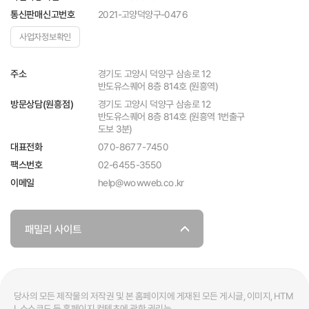
2021-고양덕양구-0476
통신판매신고번호
사업자정보확인
경기도 고양시 덕양구 삼송로 12
주소
반도유스퀘어 8층 814호 (원흥역)
경기도 고양시 덕양구 삼송로 12
방문상담(원흥점)
반도유스퀘어 8층 814호 (원흥역 1번출구
도보 3분)
070-8677-7450
대표전화
팩스번호
02-6455-3550
help@wowweb.co.kr
이메일
패밀리 사이트
당사의 모든 제작물의 저작권 및 본 홈페이지에 게재된 모든 게시글, 이미지, HTM
L 소스코드 등 홈페이지 컨텐츠에 관한 권리는