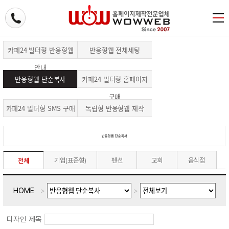
카페24 빌더형 반응형웹
반응형웹 전체세팅
안내
반응형웹 단순복사
카페24 빌더형 홈페이지
구매
카페24 빌더형 SMS 구매
독립형 반응형웹 제작
반응형웹 단순복사
기업(표준형)
펜션
교회
음식점
전체
HOME
>
>
디자인 제목