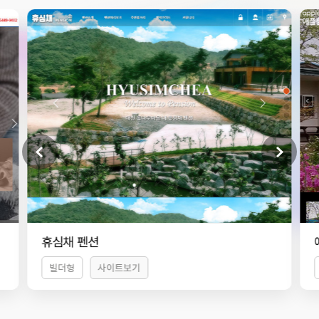
애플팜 펜션
빌더형
사이트보기