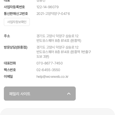
장용천
대표
122-14-96079
사업자등록번호
2021-고양덕양구-0476
통신판매신고번호
사업자정보확인
경기도 고양시 덕양구 삼송로 12
주소
반도유스퀘어 8층 814호 (원흥역)
경기도 고양시 덕양구 삼송로 12
방문상담(원흥점)
반도유스퀘어 8층 814호 (원흥역 1번출구
도보 3분)
070-8677-7450
대표전화
팩스번호
02-6455-3550
help@wowweb.co.kr
이메일
패밀리 사이트