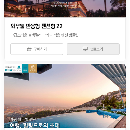
와우웹 반응형 펜션형 22
고급스러운 블랙컬러 그리드 적용 펜션 템플릿
구매하기
샘플보기